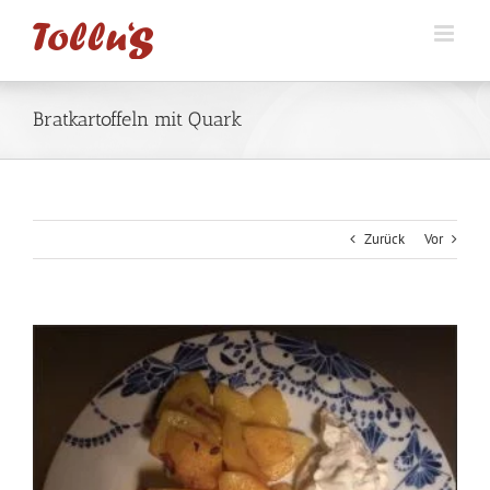
Zum
Inhalt
springen
Bratkartoffeln mit Quark
Zurück
Vor
Zeige
grösseres
Bild