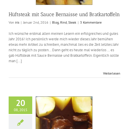
Hüftsteak mit Sauce Bernaisse und Bratkartoffeln
Von
iris
|
Januar 2nd, 2016
|
Blog
,
Rind
,
Steak
|
3 Kommentare
Ich wünsche erstmal allen meinen Lesern ein erfolgreiches und gutes
Jahr 2016! Ich persönlich werde mich wieder dieses Jahr bemühen
etwas mehr Artikel zu schreiben, manchmal lies es die Zeit letztes Jahr
nicht zu täglich zu posten… Dann geht es heute mal wiederlos … es
gab Hüftsteak mit Sauce Bernaisse und Bratkartoffeln. Eigentlich sollte
man [...]
Weiterlesen
20
08, 2015
ergulasch mit