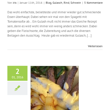
Von
iris
|
Januar 11th, 2016
|
Blog
,
Gulasch
,
Rind
,
Schwein
|
5 Kommentare
Das wohl einfachste, beliebteste und immer wieder gut schmeckende
Essen überhaupt. Dabei sehen wir mal von den Spagetti mit
Tomatensoße ab… Ein Gulash muß nicht immer das Gleiche Rezept
sein, denn es wird wohl immer ein wenig anders schmecken. Dabei
geben die Fleischsorte, die Zubereitung und auch die diversen
Beilagen den Ausschlag. Heute gab es wiedermal Gulasch, [...]
Weiterlesen
2
01, 2016
teak mit Sauce
rnaisse und
atkartoffeln
og
Rind
Steak