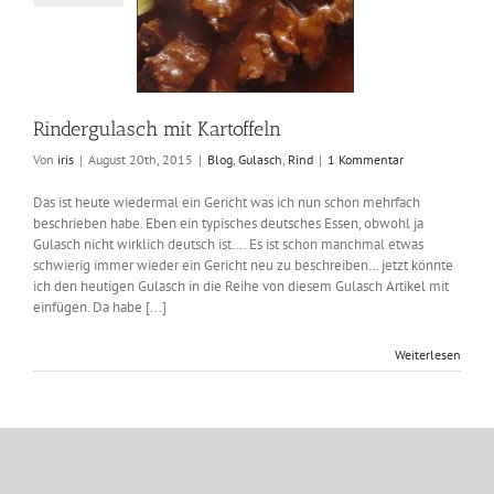
Kartoffeln
g
Gulasch
Rind
Rindergulasch mit Kartoffeln
Von
iris
|
August 20th, 2015
|
Blog
,
Gulasch
,
Rind
|
1 Kommentar
Das ist heute wiedermal ein Gericht was ich nun schon mehrfach
beschrieben habe. Eben ein typisches deutsches Essen, obwohl ja
Gulasch nicht wirklich deutsch ist…. Es ist schon manchmal etwas
schwierig immer wieder ein Gericht neu zu beschreiben… jetzt könnte
ich den heutigen Gulasch in die Reihe von diesem Gulasch Artikel mit
einfügen. Da habe [...]
Weiterlesen
11