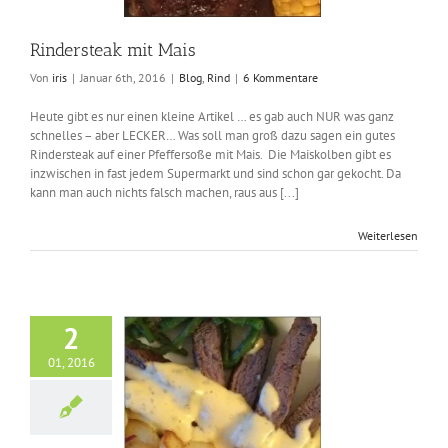
Rindersteak mit Mais
Von
iris
|
Januar 6th, 2016
|
Blog
,
Rind
|
6 Kommentare
Heute gibt es nur einen kleine Artikel … es gab auch NUR was ganz
schnelles – aber LECKER… Was soll man groß dazu sagen ein gutes
Rindersteak auf einer Pfeffersoße mit Mais. Die Maiskolben gibt es
inzwischen in fast jedem Supermarkt und sind schon gar gekocht. Da
kann man auch nichts falsch machen, raus aus [...]
Weiterlesen
2
01, 2016
teak mit Sauce
rnaisse und
atkartoffeln