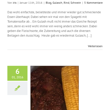
Von
iris
|
Januar 11th, 2016
|
Blog
,
Gulasch
,
Rind
,
Schwein
|
5 Kommentare
Das wohl einfachste, beliebteste und immer wieder gut schmeckende
Essen überhaupt. Dabei sehen wir mal von den Spagetti mit
Tomatensoße ab… Ein Gulash muß nicht immer das Gleiche Rezept
sein, denn es wird wohl immer ein wenig anders schmecken. Dabei
geben die Fleischsorte, die Zubereitung und auch die diversen
Beilagen den Ausschlag. Heute gab es wiedermal Gulasch, [...]
Weiterlesen
6
01, 2016
rsteak mit Mais
Blog
Rind