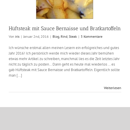
og
Rind
Steak
Hüftsteak mit Sauce Bernaisse und Bratkartoffeln
Von
iris
|
Januar 2nd, 2016
|
Blog
,
Rind
,
Steak
|
3 Kommentare
Ich wünsche erstmal allen meinen Lesern ein erfolgreiches und gutes
Jahr 2016! Ich persönlich werde mich wieder dieses Jahr bemühen
etwas mehr Artikel zu schreiben, manchmal lies es die Zeit letztes Jahr
nicht zu täglich zu posten… Dann geht es heute mal wiederlos … es
gab Hüftsteak mit Sauce Bernaisse und Bratkartoffeln. Eigentlich sollte
man [...]
Weiterlesen
20
08, 2015