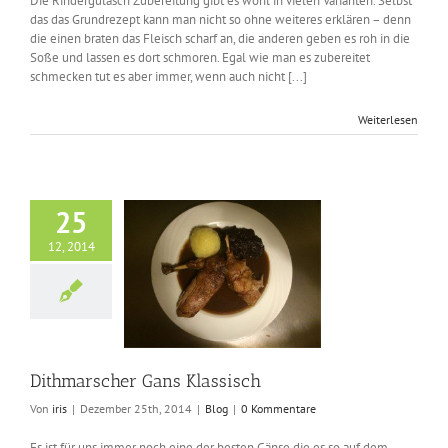
Die Rindergulasch Zubereitung gibt es wohl in vielen Varianten. Selbst
das das Grundrezept kann man nicht so ohne weiteres erklären – denn
die einen braten das Fleisch scharf an, die anderen geben es roh in die
Soße und lassen es dort schmoren. Egal wie man es zubereitet
schmecken tut es aber immer, wenn auch nicht [...]
Weiterlesen
25
12, 2014
marscher Gans
Klassisch
Blog
Dithmarscher Gans Klassisch
Von
iris
|
Dezember 25th, 2014
|
Blog
|
0 Kommentare
Es ist für uns immer noch eine der besten Gänse die es so auf dem