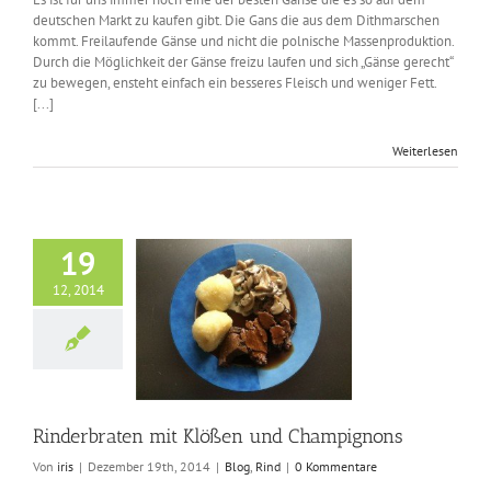
deutschen Markt zu kaufen gibt. Die Gans die aus dem Dithmarschen
kommt. Freilaufende Gänse und nicht die polnische Massenproduktion.
Durch die Möglichkeit der Gänse freizu laufen und sich „Gänse gerecht“
zu bewegen, ensteht einfach ein besseres Fleisch und weniger Fett.
[...]
Weiterlesen
19
12, 2014
raten mit Klößen
 Champignons
Blog
Rind
Rinderbraten mit Klößen und Champignons
Von
iris
|
Dezember 19th, 2014
|
Blog
,
Rind
|
0 Kommentare