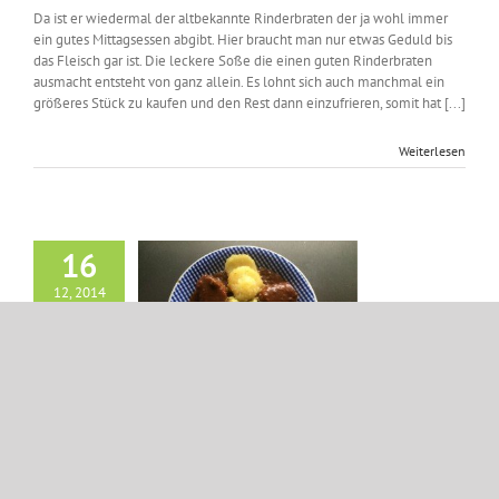
Da ist er wiedermal der altbekannte Rinderbraten der ja wohl immer
ein gutes Mittagsessen abgibt. Hier braucht man nur etwas Geduld bis
das Fleisch gar ist. Die leckere Soße die einen guten Rinderbraten
ausmacht entsteht von ganz allein. Es lohnt sich auch manchmal ein
größeres Stück zu kaufen und den Rest dann einzufrieren, somit hat [...]
Weiterlesen
16
12, 2014
efilet mit Sosse,
ss und Rosenkohl
log
Schwein
Schweinefilet mit Sosse, Bratkloss und Rosenkohl
Von
iris
|
Dezember 16th, 2014
|
Blog
,
Schwein
|
0 Kommentare